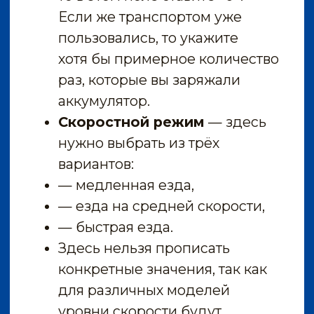
Вес ездока
80
40
120
Аккумулятор в Ватт
часах
–
+