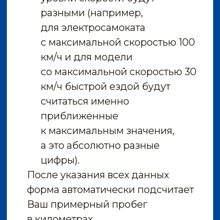
Температура воздуха
20
0
40
Количество полных
зарядок батареи
–
+
Скоростной режим
рассчитать