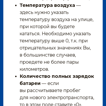
— езда на средней скорости,
— быстрая езда.
Здесь нельзя прописать
конкретные значения, так как
для различных моделей
уровни скорости будут
разными (например,
для электросамоката
с максимальной скоростью 100
км/ч и для модели
со максимальной скоростью 30
км/ч быстрой ездой будут
считаться именно
приближенные
к максимальным значения,
а это абсолютно разные
цифры).
После указания всех данных
форма автоматически подсчитает
Ваш примерный пробег
в километрах.