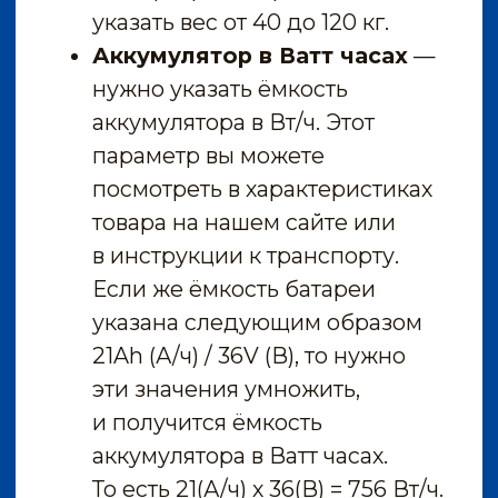
при которой вы будете
кататься. Необходимо указать
температуру выше 0, т.к. при
отрицательных значениях Вы,
в большинстве случаев,
проедете не более пары
километров.
Количество полных зарядок
батареи
— если
вы рассчитываете пробег
для нового электротранспорта,
то в этом поле ставите «0».
Если же транспортом уже
пользовались, то укажите
хотя бы примерное количество
раз, которые вы заряжали
аккумулятор.
Скоростной режим
— здесь
нужно выбрать из трёх
вариантов:
— медленная езда,