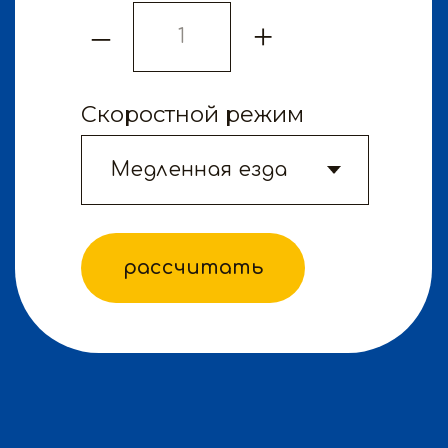
МЫ В СОЦСЕТЯХ
вк
Все цены на сайте не являются публичной
офертой. Мы используем куки для
наилучшего представления нашего сайта.
Если Вы продолжите использовать сайт, мы
будем считать, что Вас это устраивает. Мы
получаем и обрабатываем персональные
данные посетителей нашего сайта в
соответствии с официальной политикой и
пользовательским соглашением. Если вы не
даете согласие на обработку своих
персональных данных, Вам необходимо
покинуть наш сайт.