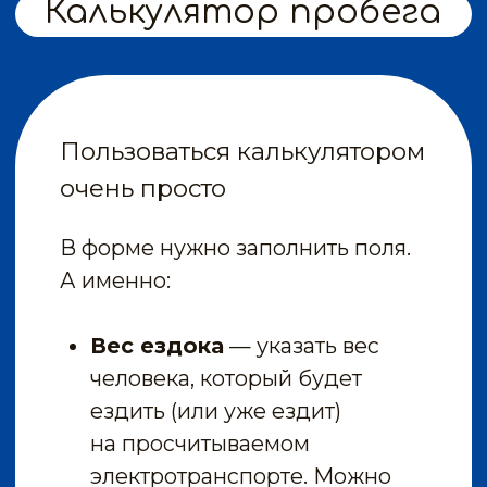
ездить (или уже ездит)
на просчитываемом
электротранспорте. Можно
указать вес от 40 до 120 кг.
Аккумулятор в Ватт часах
—
нужно указать ёмкость
аккумулятора в Вт/ч. Этот
параметр вы можете
посмотреть в характеристиках
товара на нашем сайте или
в инструкции к транспорту.
Если же ёмкость батареи
указана следующим образом
21Ah (А/ч) / 36V (В), то нужно
эти значения умножить,
и получится ёмкость
аккумулятора в Ватт часах.
То есть 21(А/ч) х 36(В) = 756 Вт/ч.
Температура воздуха
—
здесь нужно указать
температуру воздуха на улице,