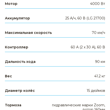
Мотор
4000 Вт
Аккумулятор
25 А/ч, 60 В (LG 21700)
Максимальная скорость
70 км/ч
Контроллер
60 А (2 x 30 А), 60 В
Дальность хода
90 км
Вес
41.2 кг
Задайте свой вопрос
+7 391 989-77-00
Диаметр колёс
15 дюймов
WHATSAPP
TELEGRAM
EMAIL
Тормоза
гидравлические марки Zoom,
ротор 160мм