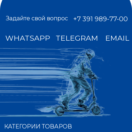
офертой. Мы используем куки для
наилучшего представления нашего сайта.
Если Вы продолжите использовать сайт, мы
будем считать, что Вас это устраивает. Мы
получаем и обрабатываем персональные
данные посетителей нашего сайта в
соответствии с официальной политикой и
пользовательским соглашением. Если вы не
даете согласие на обработку своих
персональных данных, Вам необходимо
покинуть наш сайт.