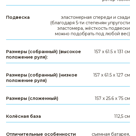
Подвеска
эластомерная спереди и сзади
(благодаря 5-ти степеням упругости
эластомера, жёсткость подвески
можно подобрать под любой вес)
Размеры (собранный) (высокое
157 x 61.5 x 131 см
КАТЕГОРИИ ТОВАРОВ
положение руля):
электросамокаты
электровелосипеды
Размеры (собранный) (низкое
157 x 61.5 x 127 см
положение руля)
электроскутеры
гироскутеры
аксессуары
Размеры (сложенный)
157 x 25.6 x 75 см
запчасти
другое
Колёсная база
112,5 см
КЛИЕНТАМ
Отличительные особенности
съемная батарея,