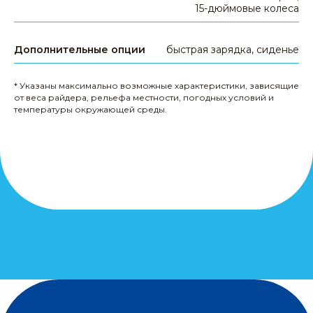
15-дюймовые колеса
доставка и оплата
гарантия
сервис
Дополнительные опции
быстрая зарядка, сиденье
опт и дропшиппинг
* Указаны максимально возможные характеристики, зависящие
политика конфиденциальности
от веса райдера, рельефа местности, погодных условий и
температуры окружающей среды.
публичная оферта
кредит от Сбер Банка
МЫ В СОЦСЕТЯХ
вк
Все цены на сайте не являются публичной