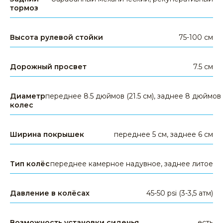
тормоз
электросамокаты
электровелосипеды
Высота рулевой стойки
75-100 см
электроскутеры
гироскутеры
Дорожный просвет
7.5 см
аксессуары
запчасти
Диаметр
переднее 8.5 дюймов (21.5 см), заднее 8 дюймов 
другое
колес
КЛИЕНТАМ
Ширина покрышек
переднее 5 см, заднее 6 см
доставка и оплата
гарантия
Тип колёс
переднее камерное надувное, заднее литое
сервис
опт и дропшиппинг
Давление в колёсах
45-50 psi (3-3,5 атм)
политика конфиденциальности
публичная оферта
Возможность установки сиденья
есть