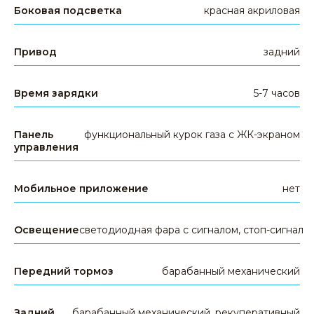
Боковая подсветка
красная акриловая
Привод
задний
Время зарядки
5-7 часов
Задайте свой вопрос
+7 391 989-77-00
Панель
функциональный курок газа с ЖК-экраном
управления
WHATSAPP
TELEGRAM
EMAIL
Мобильное приложение
нет
Освещение
светодиодная фара с сигналом, стоп-сигнал
Передний тормоз
барабанный механический
КАТЕГОРИИ ТОВАРОВ
Задний
барабанный механический, рекуперативный