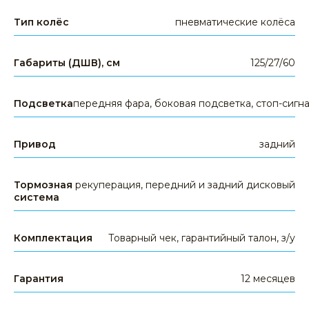
Тип колёс
пневматические колёса
КАТЕГОРИИ ТОВАРОВ
электросамокаты
Габариты (ДШВ), см
125/27/60
электровелосипеды
электроскутеры
Подсветка
передняя фара, боковая подсветка, стоп-сигн
гироскутеры
аксессуары
Привод
задний
запчасти
другое
Тормозная
рекуперация, передний и задний дисковый
система
КЛИЕНТАМ
доставка и оплата
Комплектация
Товарный чек, гарантийный талон, з/у
гарантия
сервис
Гарантия
12 месяцев
опт и дропшиппинг
политика конфиденциальности