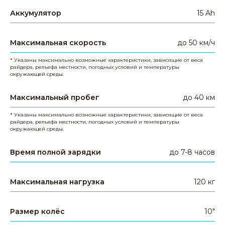
Аккумулятор
15 Ah
Максимальная скорость
до 50 км/ч
* Указаны максимально возможные характеристики, зависящие от веса
райдера, рельефа местности, погодных условий и температуры
окружающей среды.
Максимальный пробег
до 40 км
Задайте свой вопрос
+7 391 989-77-00
* Указаны максимально возможные характеристики, зависящие от веса
райдера, рельефа местности, погодных условий и температуры
окружающей среды.
WHATSAPP
TELEGRAM
EMAIL
Время полной зарядки
до 7-8 часов
Максимальная нагрузка
120 кг
Размер колёс
10"