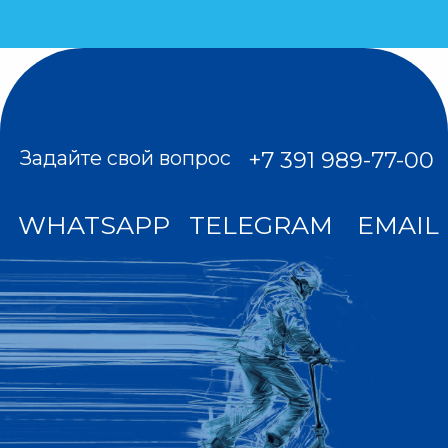
вк
Все цены на сайте не являются публичной
офертой. Мы используем куки для
наилучшего представления нашего сайта.
Если Вы продолжите использовать сайт, мы
будем считать, что Вас это устраивает. Мы
получаем и обрабатываем персональные
данные посетителей нашего сайта в
соответствии с официальной политикой и
пользовательским соглашением. Если вы не
даете согласие на обработку своих
персональных данных, Вам необходимо
покинуть наш сайт.