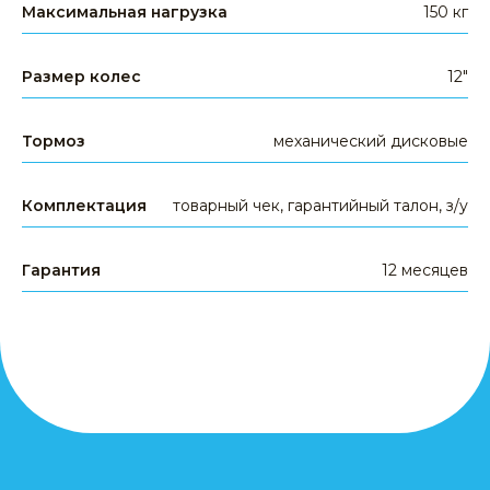
Максимальная нагрузка
150 кг
электроскутеры
гироскутеры
Размер колес
12"
аксессуары
запчасти
другое
Тормоз
механический дисковые
КЛИЕНТАМ
Комплектация
товарный чек, гарантийный талон, з/у
доставка и оплата
гарантия
Гарантия
12 месяцев
сервис
опт и дропшиппинг
политика конфиденциальности
публичная оферта
кредит от Сбер Банка
МЫ В СОЦСЕТЯХ