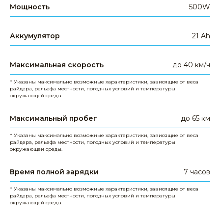
Мощность
500W
Аккумулятор
21 Ah
Задайте свой вопрос
+7 391 989-77-00
Максимальная скорость
до 40 км/ч
WHATSAPP
TELEGRAM
EMAIL
* Указаны максимально возможные характеристики, зависящие от веса
райдера, рельефа местности, погодных условий и температуры
окружающей среды.
Максимальный пробег
до 65 км
* Указаны максимально возможные характеристики, зависящие от веса
райдера, рельефа местности, погодных условий и температуры
окружающей среды.
Время полной зарядки
7 часов
КАТЕГОРИИ ТОВАРОВ
* Указаны максимально возможные характеристики, зависящие от веса
райдера, рельефа местности, погодных условий и температуры
электросамокаты
окружающей среды.
электровелосипеды