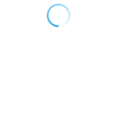
ты
→
Электровелосипед KugooKirin V1