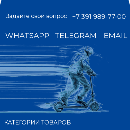
Все цены на сайте не являются публичной
офертой. Мы используем куки для
наилучшего представления нашего сайта.
Если Вы продолжите использовать сайт, мы
будем считать, что Вас это устраивает. Мы
получаем и обрабатываем персональные
данные посетителей нашего сайта в
соответствии с официальной политикой и
пользовательским соглашением. Если вы не
даете согласие на обработку своих
персональных данных, Вам необходимо
покинуть наш сайт.