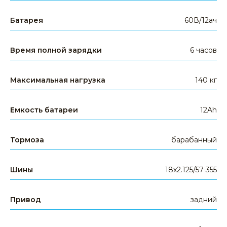
Задайте свой вопрос
+7 391 989-77-00
Батарея
60В/12ач
WHATSAPP
TELEGRAM
EMAIL
Время полной зарядки
6 часов
Максимальная нагрузка
140 кг
Емкость батареи
12Ah
Тормоза
барабанный
КАТЕГОРИИ ТОВАРОВ
Шины
18х2.125/57-355
электросамокаты
электровелосипеды
электроскутеры
Привод
задний
гироскутеры
аксессуары