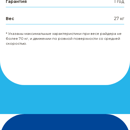
Гарантия
1 год
запчасти
другое
Вес
27 кг
КЛИЕНТАМ
* Указаны максимальные характеристики при весе райдера не
более 70 кг, и движении по ровной поверхности со средней
доставка и оплата
скоростью.
гарантия
сервис
опт и дропшиппинг
политика конфиденциальности
публичная оферта
кредит от Сбер Банка
МЫ В СОЦСЕТЯХ
вк