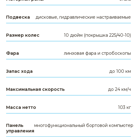
Подвеска
дисковые, гидравлические настраиваемые
Задайте свой вопрос
+7 391 989-77-00
Размер колес
10 дюйм (покрышка 225/40-10)
WHATSAPP
TELEGRAM
EMAIL
Фара
линзовая фара и стробоскопы
Запас хода
до 100 км
Максимальная скорость
до 24 км/ч
Масса нетто
103 кг
КАТЕГОРИИ ТОВАРОВ
электросамокаты
Панель
многофункциональный бортовой компьютер
управления
электровелосипеды