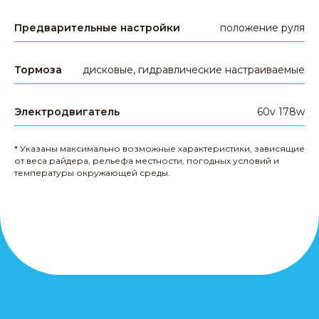
электроскутеры
гироскутеры
Предварительные настройки
положение руля
аксессуары
запчасти
Тормоза
дисковые, гидравлические настраиваемые
другое
Электродвигатель
60v 178w
КЛИЕНТАМ
доставка и оплата
* Указаны максимально возможные характеристики, зависящие
от веса райдера, рельефа местности, погодных условий и
гарантия
температуры окружающей среды.
сервис
опт и дропшиппинг
политика конфиденциальности
публичная оферта
кредит от Сбер Банка
МЫ В СОЦСЕТЯХ