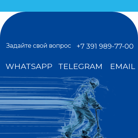
вк
Все цены на сайте не являются публичной
офертой. Мы используем куки для
наилучшего представления нашего сайта.
Если Вы продолжите использовать сайт, мы
будем считать, что Вас это устраивает. Мы
получаем и обрабатываем персональные
данные посетителей нашего сайта в
соответствии с официальной политикой и
пользовательским соглашением. Если вы не
даете согласие на обработку своих
персональных данных, Вам необходимо
покинуть наш сайт.