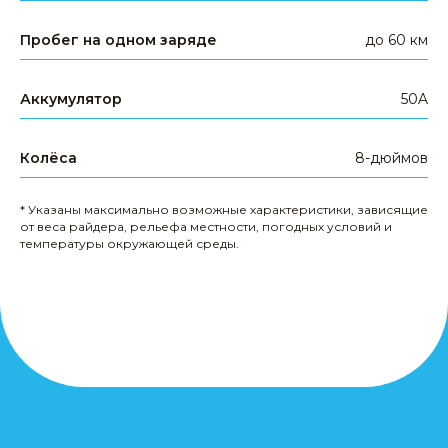
Пробег на одном заряде
до 60 км
КАТЕГОРИИ ТОВАРОВ
электросамокаты
Аккумулятор
50A
электровелосипеды
электроскутеры
Колёса
8-дюймов
гироскутеры
аксессуары
* Указаны максимально возможные характеристики, зависящие
запчасти
от веса райдера, рельефа местности, погодных условий и
температуры окружающей среды.
другое
КЛИЕНТАМ
доставка и оплата
гарантия
сервис
опт и дропшиппинг
политика конфиденциальности