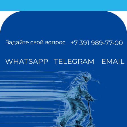
публичная оферта
кредит от Сбер Банка
МЫ В СОЦСЕТЯХ
вк
Все цены на сайте не являются публичной
офертой. Мы используем куки для
наилучшего представления нашего сайта.
Если Вы продолжите использовать сайт, мы
будем считать, что Вас это устраивает. Мы
получаем и обрабатываем персональные
данные посетителей нашего сайта в
соответствии с официальной политикой и
пользовательским соглашением. Если вы не
даете согласие на обработку своих